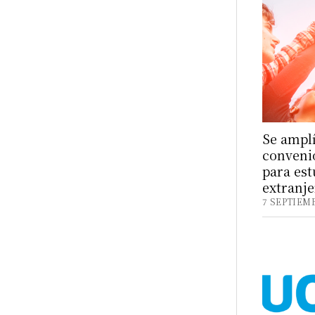
Se amplí
convenio
para es
extranje
7 SEPTIEMB