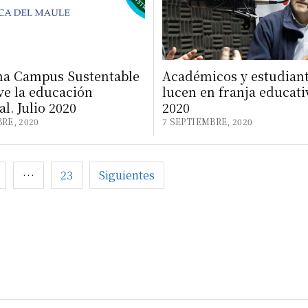
a Campus Sustentable
Académicos y estudiant
e la educación
lucen en franja educativ
l. Julio 2020
2020
RE, 2020
7 SEPTIEMBRE, 2020
ción
…
23
Siguientes
as