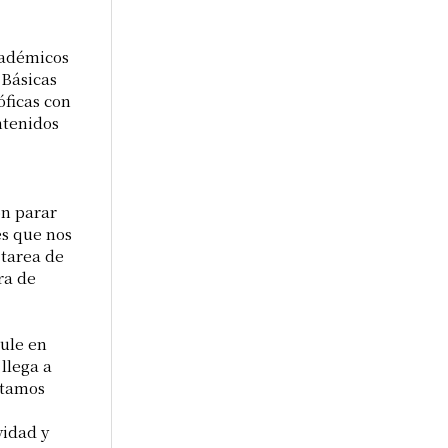
académicos
 Básicas
óficas con
ntenidos
on parar
es que nos
 tarea de
ra de
ule en
llega a
stamos
vidad y