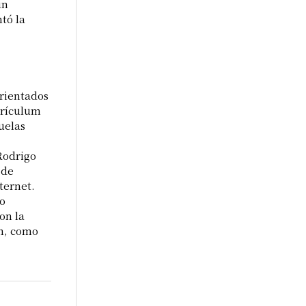
un
tó la
orientados
urrículum
uelas
Rodrigo
 de
ternet.
do
on la
an, como