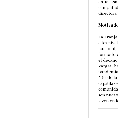
entusiasm
computado
directora
Motivado
La Franja
a los niv
nacional,
formadora
el decano
Vargas, h
pandemia,
“Desde la
cápsulas 
comunidad
son nuest
viven en l