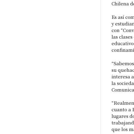
Chilena d
Es así com
y estudia
con “Conv
las clase
educativos
confinami
“Sabemos 
su quehac
interesa 
la socied
Comunica
“Realment
cuanto a 
lugares d
trabajand
que los m