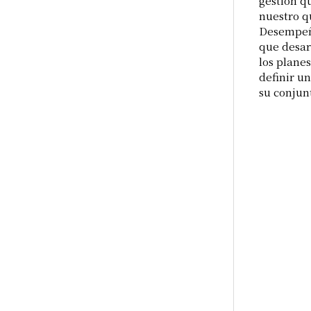
gestión q
nuestro q
Desempeño
que desar
los plane
definir u
su conjun