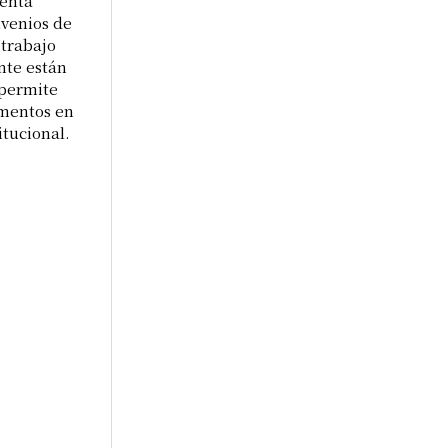
ienta
nvenios de
 trabajo
nte están
 permite
umentos en
itucional.