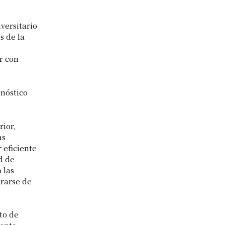
versitario
s de la
ar con
gnóstico
rior,
as
 eficiente
d de
 las
ararse de
to de