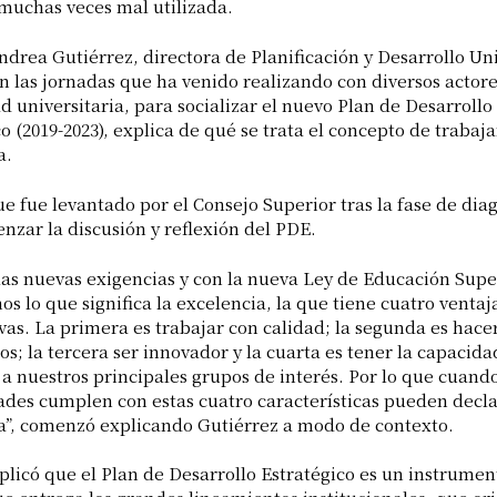
 muchas veces mal utilizada.
ndrea Gutiérrez, directora de Planificación y Desarrollo Uni
n las jornadas que ha venido realizando con diversos actore
 universitaria, para socializar el nuevo Plan de Desarrollo
o (2019-2023), explica de qué se trata el concepto de trabaj
a.
e fue levantado por el Consejo Superior tras la fase de dia
nzar la discusión y reflexión del PDE.
las nuevas exigencias y con la nueva Ley de Educación Supe
s lo que significa la excelencia, la que tiene cuatro ventaj
vas. La primera es trabajar con calidad; la segunda es hacer
os; la tercera ser innovador y la cuarta es tener la capacida
 a nuestros principales grupos de interés. Por lo que cuando
ades cumplen con estas cuatro características pueden decl
a”, comenzó explicando Gutiérrez a modo de contexto.
plicó que el Plan de Desarrollo Estratégico es un instrumen