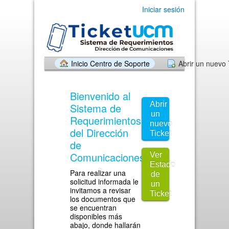
Iniciar sesión
Inicio Centro de Soporte
Abrir un nuevo 
Bienvenido al
Abrir
Sistema de
un
Requerimientos
nuevo
del Dirección
Ticket
de
Comunicaciones.
Ver
Estado
Para realizar una
de
solicitud informada le
un
invitamos a revisar
Ticket
los documentos que
se encuentran
disponibles más
abajo, donde hallarán